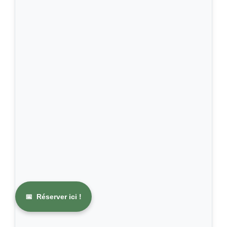
📅
Réserver ici !