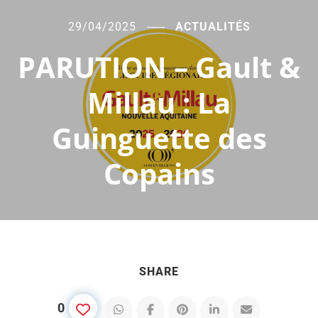
29/04/2025
ACTUALITÉS
PARUTION – Gault &
Millau : La
Guinguette des
Copains
SHARE
0